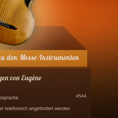
zu den Messe-Instrumenten
ogen von Eugène
#544
Absprache
er telefonisch angefordert werden